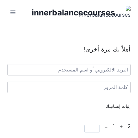
innerbalancecourses
أهلاً بك مرة أخرى!
إثبات إنسانيتك
2 + 1 =