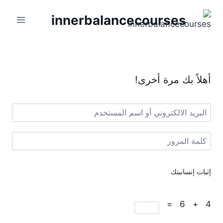
innerbalancecourses
أهلاً بك مرة أخرى!
إثبات إنسانيتك
4 + 6 =