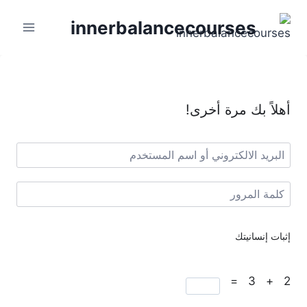
innerbalancecourses
أهلاً بك مرة أخرى!
إثبات إنسانيتك
2 + 3 =