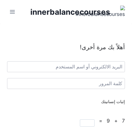
innerbalancecourses
أهلاً بك مرة أخرى!
إثبات إنسانيتك
7 + 9 =